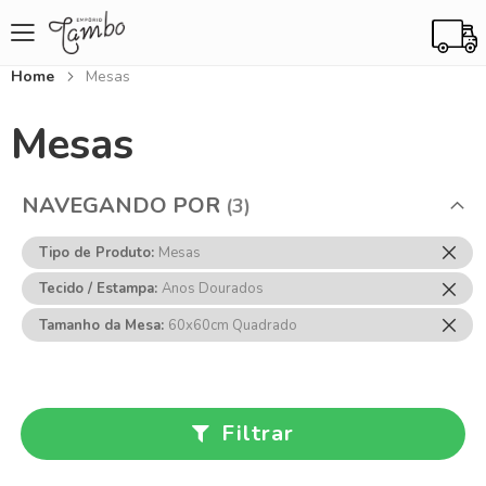
Home
Mesas
Mesas
NAVEGANDO POR
Rem
Tipo de Produto
Mesas
Ess
Rem
Tecido / Estampa
Anos Dourados
Item
Ess
Rem
Tamanho da Mesa
60x60cm Quadrado
Item
Ess
Item
Filtrar