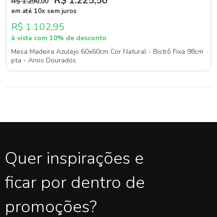
R$ 1.225
,50
R$ 1.290
,00
em até 10x sem juros
R$ 1.102,95
à vista com 10% de desconto
Mesa Madeira Azulejo 60x60cm Cor Natural - Bistrô Fixa 98cm
pta - Anos Dourados
Quer inspirações e
ficar por dentro de
promoções?