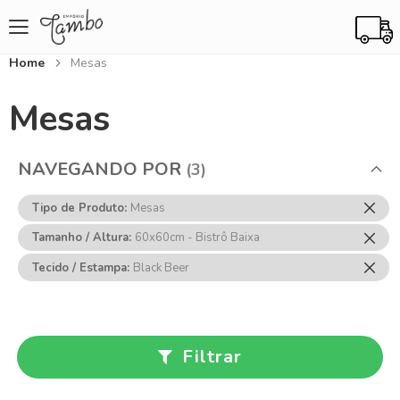
Home
Mesas
Mesas
NAVEGANDO POR
Rem
Tipo de Produto
Mesas
Ess
Rem
Tamanho / Altura
60x60cm - Bistrô Baixa
Item
Ess
Rem
Tecido / Estampa
Black Beer
Item
Ess
Item
Filtrar