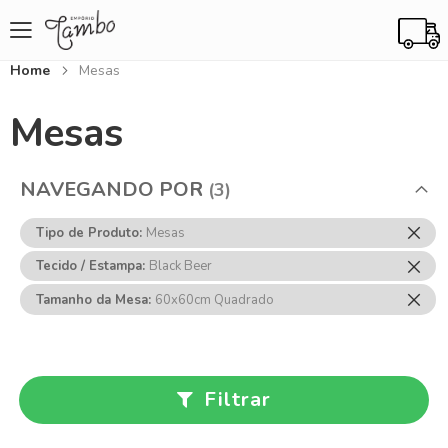
Home
Mesas
Mesas
NAVEGANDO POR
Rem
Tipo de Produto
Mesas
Ess
Rem
Tecido / Estampa
Black Beer
Item
Ess
Rem
Tamanho da Mesa
60x60cm Quadrado
Item
Ess
Item
Filtrar