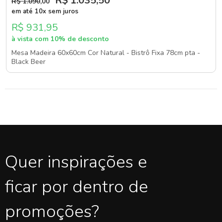
R$ 1.035
,50
R$ 1.090
,00
em até 10x sem juros
R$ 931,95
à vista com 10% de desconto
Mesa Madeira 60x60cm Cor Natural - Bistrô Fixa 78cm pta -
Black Beer
Quer inspirações e
ficar por dentro de
promoções?