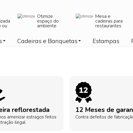
Otimize
Mesa e
izada
espaço do
cadeiras para
o ou
ambiente
restaurantes
s
Cadeiras e Banquetas
Estampas
ira reflorestada
12 Meses de garan
os amenizar estragos feitos
Contra defeitos de fabricaçã
tração ilegal