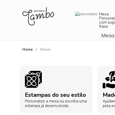
Mesa
Personal
com log
frase
Mesa
Home
Mesas
Estampas do seu estilo
Made
Personalize a mesa ou escolha uma
Ajudam
estampa já desenvolvida
pela ex