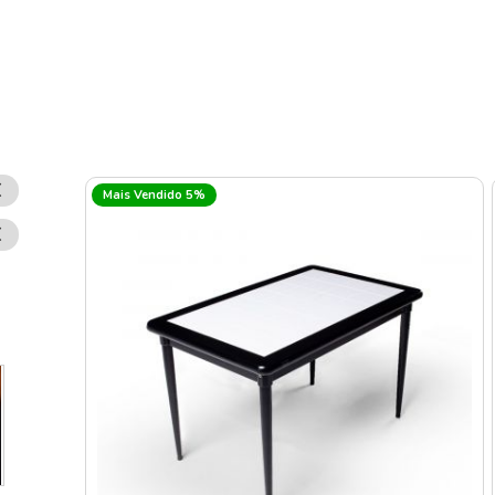
Remover
Mais Vendido 5%
Esse
Item
Remover
Esse
Item