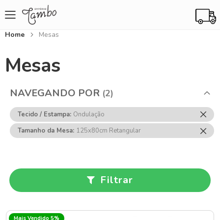
Home
Mesas
Mesas
NAVEGANDO POR
Rem
Tecido / Estampa
Ondulação
Ess
Rem
Tamanho da Mesa
125x80cm Retangular
Item
Ess
Item
Filtrar
Mais Vendido 5%