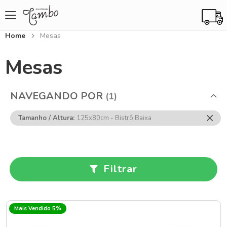
Home
Mesas
Mesas
NAVEGANDO POR
Rem
Tamanho / Altura
125x80cm - Bistrô Baixa
Ess
Item
Filtrar
Mais Vendido 5%