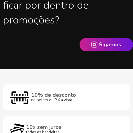
ficar por dentro de
promoções?
Siga-nos
10% de desconto
no boleto ou PIX á vista
10x sem juros
todas as bandeiras