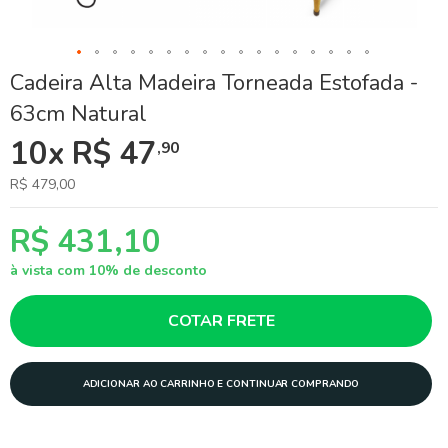
Skip
Cadeira Alta Madeira Torneada Estofada -
to
63cm Natural
the
beginning
10x R$ 47
,90
of
the
images
R$ 479,00
gallery
R$ 431,10
à vista com 10% de desconto
COTAR FRETE
ADICIONAR AO CARRINHO E CONTINUAR COMPRANDO