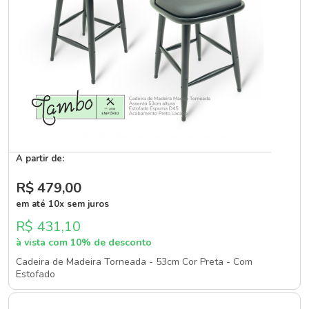
A partir de:
R$ 479
,00
em até 10x sem juros
R$ 431,10
à vista com 10% de desconto
Cadeira de Madeira Torneada - 53cm Cor Preta - Com
Estofado