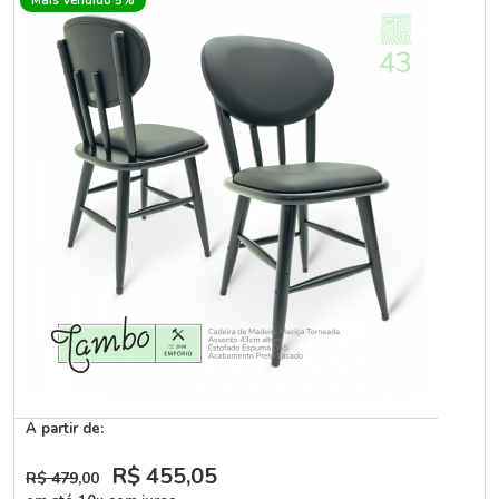
Mais Vendido 5%
A partir de:
R$ 455
,05
R$ 479
,00