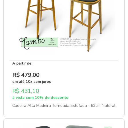
A partir de:
R$ 479
,00
em até 10x sem juros
R$ 431,10
à vista com 10% de desconto
Cadeira Alta Madeira Torneada Estofada - 63cm Natural