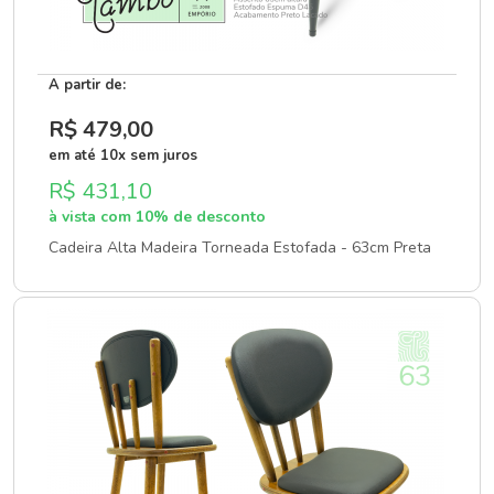
A partir de:
R$ 479
,00
em até 10x sem juros
R$ 431,10
à vista com 10% de desconto
Cadeira Alta Madeira Torneada Estofada - 63cm Preta