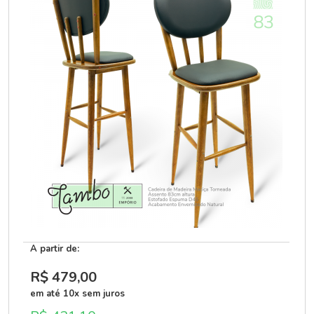
A partir de:
R$ 479
,00
em até 10x sem juros