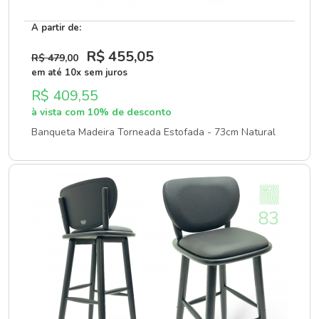
A partir de:
R$ 455
,05
R$ 479
,00
em até 10x sem juros
R$ 409,55
à vista com 10% de desconto
Banqueta Madeira Torneada Estofada - 73cm Natural