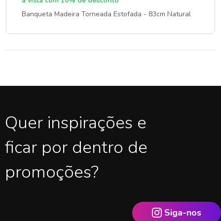
à vista com 10% de desconto
Banqueta Madeira Torneada Estofada - 83cm Natural
Quer inspirações e
ficar por dentro de
promoções?
Siga-nos