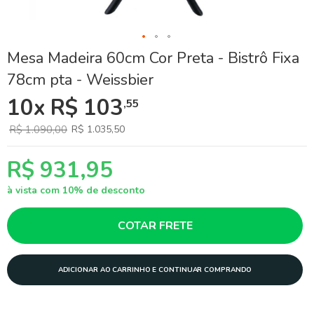
Skip
Mesa Madeira 60cm Cor Preta - Bistrô Fixa
to
78cm pta - Weissbier
the
beginning
10x R$ 103
,55
of
the
images
R$ 1.090,00
R$ 1.035,50
gallery
R$ 931,95
à vista com 10% de desconto
COTAR FRETE
ADICIONAR AO CARRINHO E CONTINUAR COMPRANDO