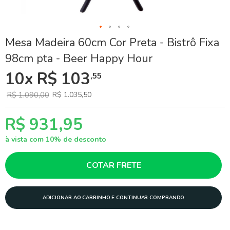
Skip
Mesa Madeira 60cm Cor Preta - Bistrô Fixa
to
98cm pta - Beer Happy Hour
the
beginning
10x R$ 103
,55
of
the
images
R$ 1.090,00
R$ 1.035,50
gallery
R$ 931,95
à vista com 10% de desconto
COTAR FRETE
ADICIONAR AO CARRINHO E CONTINUAR COMPRANDO