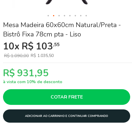
Skip
Mesa Madeira 60x60cm Natural/Preta -
to
Bistrô Fixa 78cm pta - Liso
the
beginning
10x R$ 103
,55
of
the
images
R$ 1.090,00
R$ 1.035,50
gallery
R$ 931,95
à vista com 10% de desconto
COTAR FRETE
ADICIONAR AO CARRINHO E CONTINUAR COMPRANDO