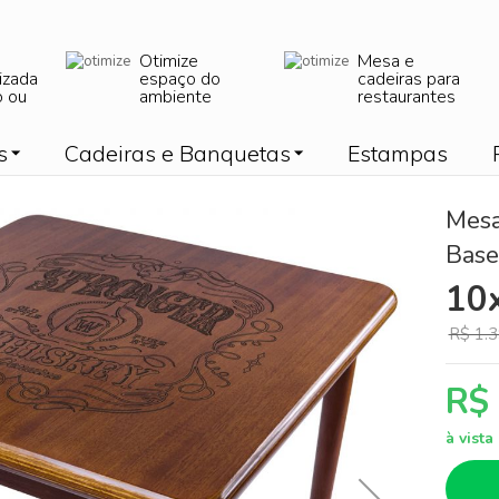
Otimize
Mesa e
izada
espaço do
cadeiras para
o ou
ambiente
restaurantes
s
Cadeiras e Banquetas
Estampas
Mesa
Base
10
R$ 1.3
R$
à vist