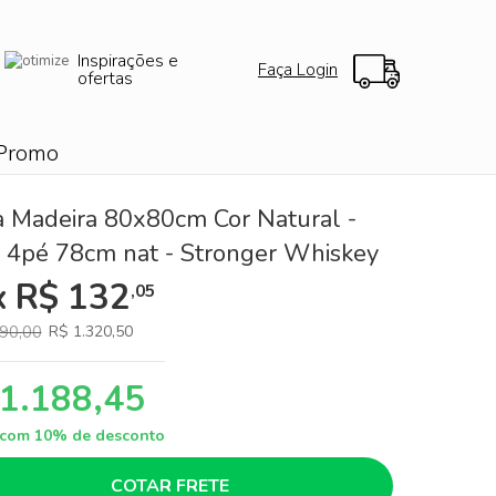
Inspirações e
Faça Login
ofertas
Promo
 Madeira 80x80cm Cor Natural -
 4pé 78cm nat - Stronger Whiskey
x R$ 132
,05
90,00
R$ 1.320,50
 1.188,45
a com 10% de desconto
COTAR FRETE