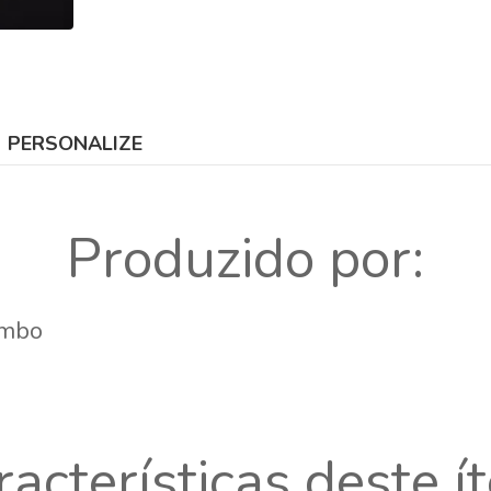
PERSONALIZE
Produzido por:
ambo
racterísticas deste í