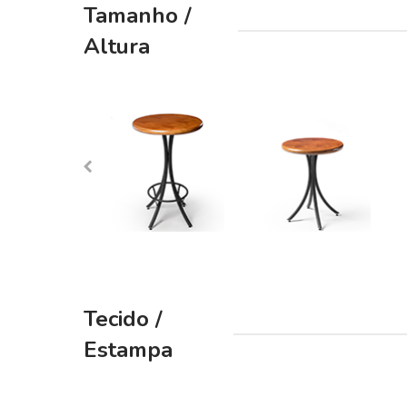
Tamanho /
beginning
of
Altura
the
images
gallery
Tecido /
Estampa