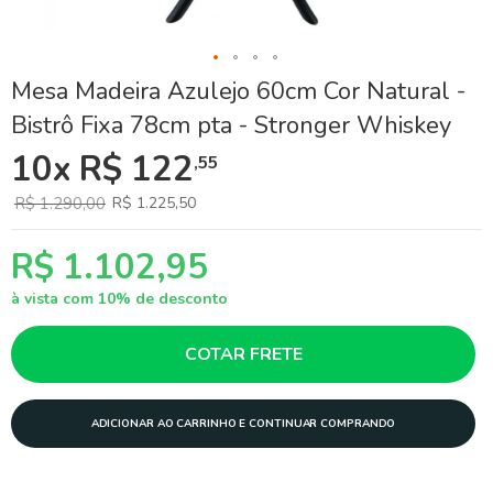
Skip
Mesa Madeira Azulejo 60cm Cor Natural -
to
Bistrô Fixa 78cm pta - Stronger Whiskey
the
beginning
10x R$ 122
,55
of
the
images
R$ 1.290,00
R$ 1.225,50
gallery
R$ 1.102,95
à vista com 10% de desconto
COTAR FRETE
ADICIONAR AO CARRINHO E CONTINUAR COMPRANDO