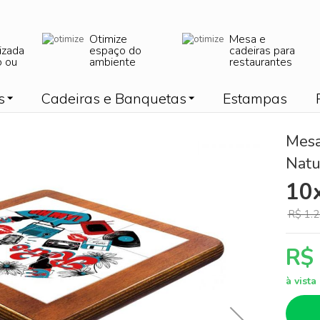
Otimize
Mesa e
izada
espaço do
cadeiras para
o ou
ambiente
restaurantes
s
Cadeiras e Banquetas
Estampas
Mesa
Natu
10
R$ 1.2
R$
à vist