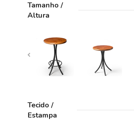
Tamanho /
beginning
of
Altura
the
images
gallery
Tecido /
Estampa