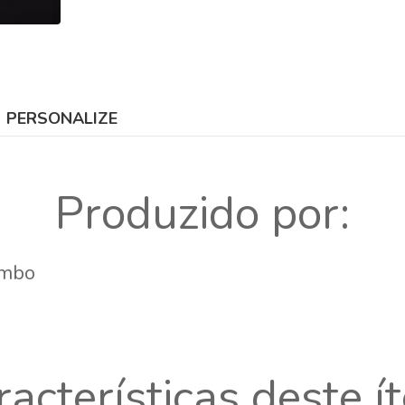
PERSONALIZE
Produzido por:
ambo
racterísticas deste í