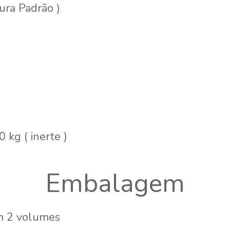
ura Padrão )
 kg ( inerte )
Embalagem
em 2 volumes