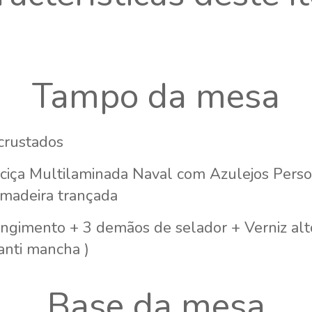
Tampo da mesa
crustados
ciça Multilaminada Naval com Azulejos Person
 madeira trançada
ingimento + 3 demãos de selador + Verniz alto
 anti mancha )
Base da mesa