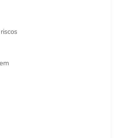
riscos
gem