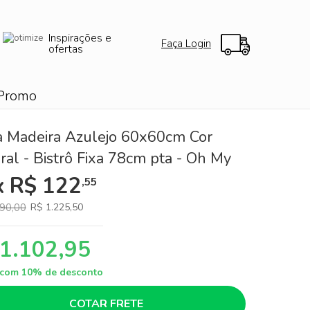
Inspirações e
Faça Login
ofertas
Promo
 Madeira Azulejo 60x60cm Cor
ral - Bistrô Fixa 78cm pta - Oh My
x R$ 122
,55
90,00
R$ 1.225,50
 1.102,95
a com 10% de desconto
COTAR FRETE