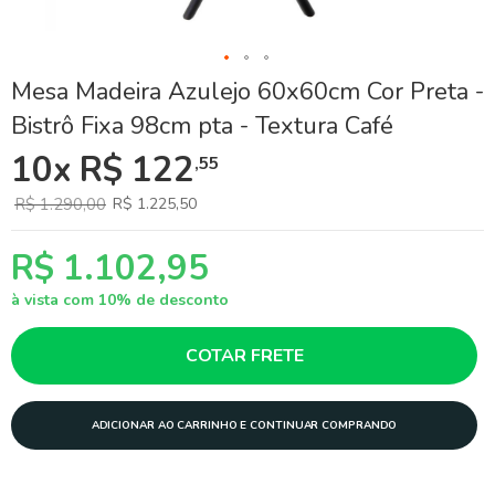
Skip
Mesa Madeira Azulejo 60x60cm Cor Preta -
to
Bistrô Fixa 98cm pta - Textura Café
the
beginning
10x R$ 122
,55
of
the
images
R$ 1.290,00
R$ 1.225,50
gallery
R$ 1.102,95
à vista com 10% de desconto
COTAR FRETE
ADICIONAR AO CARRINHO E CONTINUAR COMPRANDO