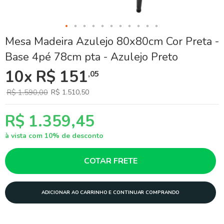
Skip
Mesa Madeira Azulejo 80x80cm Cor Preta -
to
Base 4pé 78cm pta - Azulejo Preto
the
beginning
10x R$ 151
,05
of
the
images
R$ 1.590,00
R$ 1.510,50
gallery
R$ 1.359,45
à vista com 10% de desconto
COTAR FRETE
ADICIONAR AO CARRINHO E CONTINUAR COMPRANDO