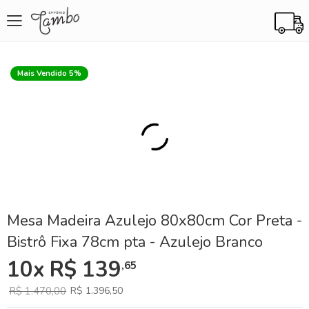
Skip
Mais Vendido 5%
to
the
end
of
the
images
gallery
Skip
Mesa Madeira Azulejo 80x80cm Cor Preta -
to
Bistrô Fixa 78cm pta - Azulejo Branco
the
beginning
10x R$ 139
,65
of
the
images
R$ 1.470,00
R$ 1.396,50
gallery