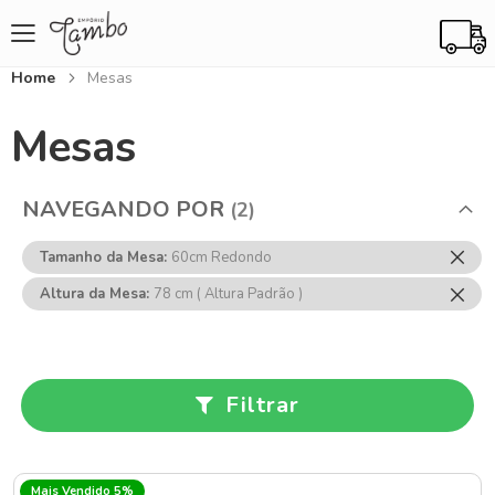
Home
Mesas
Mesas
NAVEGANDO POR
Rem
Tamanho da Mesa
60cm Redondo
Ess
Rem
Altura da Mesa
78 cm ( Altura Padrão )
Item
Ess
Item
Filtrar
Mais Vendido 5%