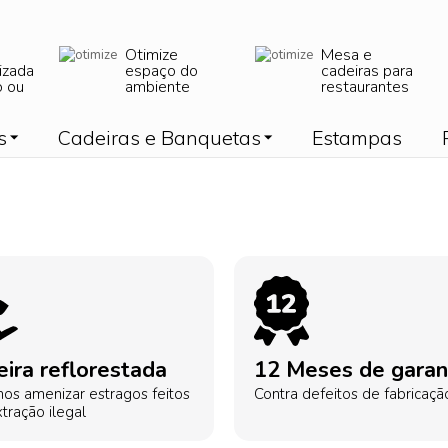
Otimize
Mesa e
izada
espaço do
cadeiras para
o ou
ambiente
restaurantes
s
Cadeiras e Banquetas
Estampas
ira reflorestada
12 Meses de garan
os amenizar estragos feitos
Contra defeitos de fabricaçã
tração ilegal