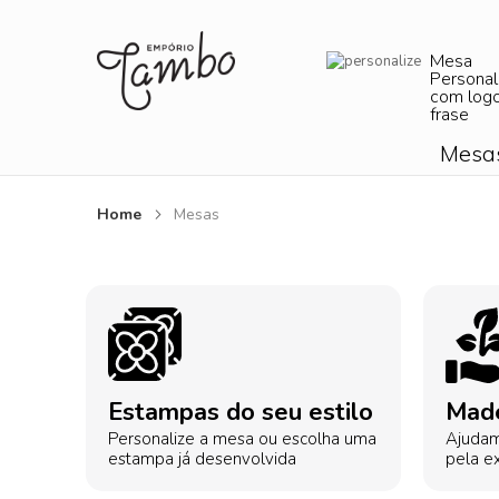
Mesa
Personal
com log
frase
Mesa
Home
Mesas
Estampas do seu estilo
Made
Personalize a mesa ou escolha uma
Ajudam
estampa já desenvolvida
pela ex