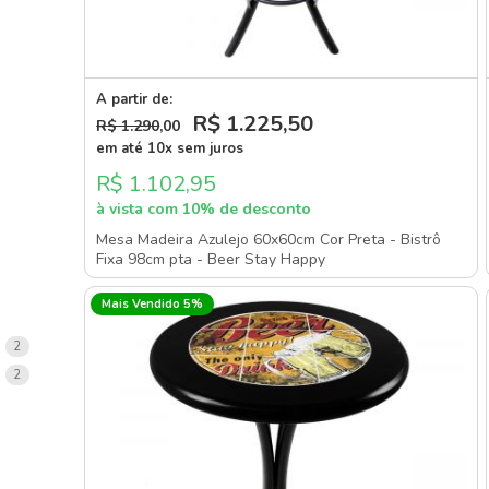
A partir de:
R$ 1.225
,50
R$ 1.290
,00
em até 10x sem juros
R$ 1.102,95
à vista com 10% de desconto
Mesa Madeira Azulejo 60x60cm Cor Preta - Bistrô
Fixa 98cm pta - Beer Stay Happy
Mais Vendido 5%
items
2
items
2