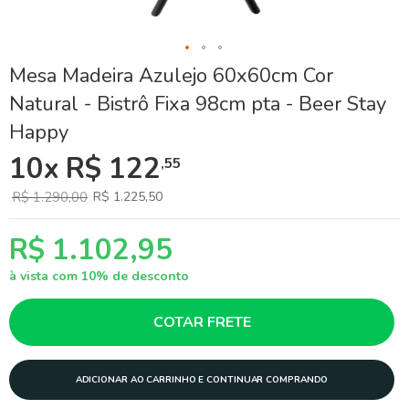
Skip
Mesa Madeira Azulejo 60x60cm Cor
to
Natural - Bistrô Fixa 98cm pta - Beer Stay
the
beginning
Happy
of
the
10x R$ 122
,55
images
gallery
R$ 1.290,00
R$ 1.225,50
R$ 1.102,95
à vista com 10% de desconto
COTAR FRETE
ADICIONAR AO CARRINHO E CONTINUAR COMPRANDO