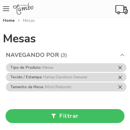
Home
Mesas
Mesas
NAVEGANDO POR
Rem
Tipo de Produto
Mesas
Ess
Rem
Tecido / Estampa
Harley Davidson Genuine
Item
Ess
Rem
Tamanho da Mesa
60cm Redondo
Item
Ess
Item
Filtrar