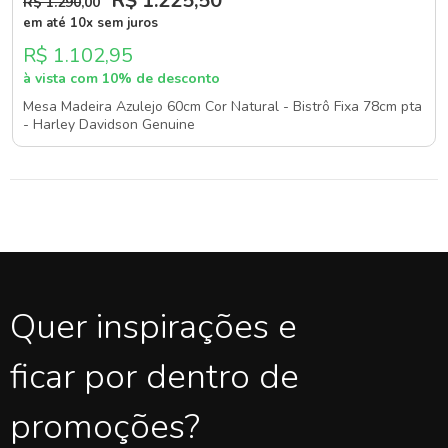
R$ 1.225
,50
R$ 1.290
,00
em até 10x sem juros
R$ 1.102,95
à vista com 10% de desconto
Mesa Madeira Azulejo 60cm Cor Natural - Bistrô Fixa 78cm pta
- Harley Davidson Genuine
Quer inspirações e
ficar por dentro de
promoções?