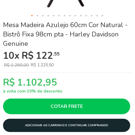
Skip
Mesa Madeira Azulejo 60cm Cor Natural -
to
Bistrô Fixa 98cm pta - Harley Davidson
the
beginning
Genuine
of
the
10x R$ 122
,55
images
gallery
R$ 1.290,00
R$ 1.225,50
R$ 1.102,95
à vista com 10% de desconto
COTAR FRETE
ADICIONAR AO CARRINHO E CONTINUAR COMPRANDO