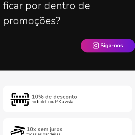
ficar por dentro de
promoções?
Siga-nos
10% de desconto
no boleto ou PIX á vista
10x sem juros
todas as bandeiras