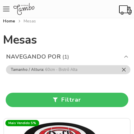
Home
Mesas
Mesas
NAVEGANDO POR
Rem
Tamanho / Altura
60cm - Bistrô Alta
Ess
Item
Filtrar
Mais Vendido 5%