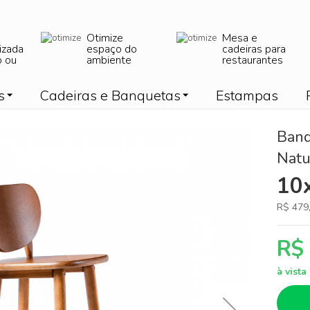
Otimize
Mesa e
izada
espaço do
cadeiras para
o ou
ambiente
restaurantes
s
Cadeiras e Banquetas
Estampas
Banq
Natu
10
R$ 479
R$
à vist