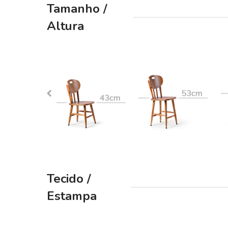
Tamanho /
beginning
of
Altura
the
images
gallery
Tecido /
Estampa