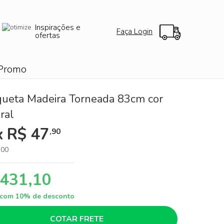
Inspirações e
Faça Login
ofertas
Promo
ueta Madeira Torneada 83cm cor
ral
x R$ 47
,90
,00
 431,10
a com 10% de desconto
COTAR FRETE