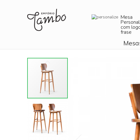
Mesa
Personal
com log
frase
Mesa
Skip
to
the
end
of
the
images
gallery