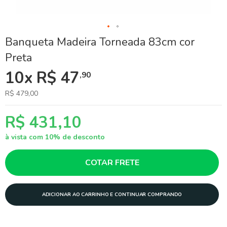
Skip
Banqueta Madeira Torneada 83cm cor
to
Preta
the
beginning
10x R$ 47
,90
of
the
images
R$ 479,00
gallery
R$ 431,10
à vista com 10% de desconto
COTAR FRETE
ADICIONAR AO CARRINHO E CONTINUAR COMPRANDO