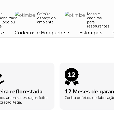
sa
Otimize
Mesa e
sonalizada
espaço do
cadeiras
 logo ou
ambiente
para
e
restaurantes
s
Cadeiras e Banquetas
Estampas
ira reflorestada
12 Meses de garan
os amenizar estragos feitos
Contra defeitos de fabricaçã
tração ilegal