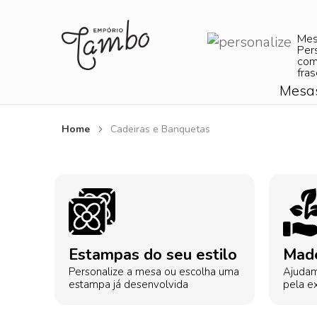
Me
Per
com
fras
Mesa
Home
Cadeiras e Banquetas
Estampas do seu estilo
Made
Personalize a mesa ou escolha uma
Ajudam
estampa já desenvolvida
pela ex