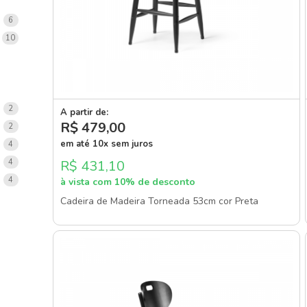
items
6
items
10
items
2
A partir de:
R$ 479
,00
items
2
em até 10x sem juros
items
4
items
4
R$ 431,10
items
4
à vista com 10% de desconto
Cadeira de Madeira Torneada 53cm cor Preta