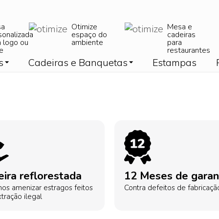
sa
Otimize
Mesa e
sonalizada
espaço do
cadeiras
 logo ou
ambiente
para
e
restaurantes
s
Cadeiras e Banquetas
Estampas
ira reflorestada
12 Meses de garan
os amenizar estragos feitos
Contra defeitos de fabricaçã
tração ilegal