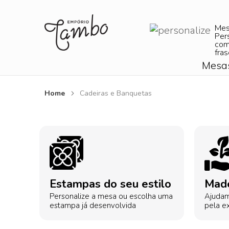
Me
Per
com
fras
Mesa
Home
Cadeiras e Banquetas
Estampas do seu estilo
Made
Personalize a mesa ou escolha uma
Ajudam
estampa já desenvolvida
pela ex