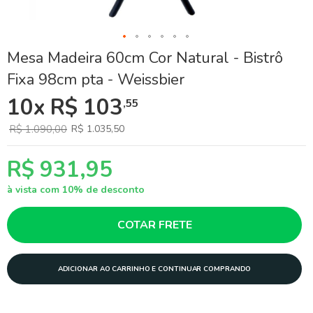
Skip
Mesa Madeira 60cm Cor Natural - Bistrô
to
Fixa 98cm pta - Weissbier
the
beginning
10x R$ 103
,55
of
the
images
R$ 1.090,00
R$ 1.035,50
gallery
R$ 931,95
à vista com 10% de desconto
COTAR FRETE
ADICIONAR AO CARRINHO E CONTINUAR COMPRANDO