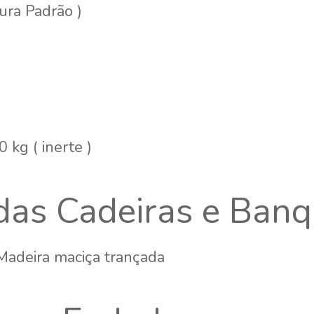
ura Padrão )
 kg ( inerte )
das Cadeiras e Banq
adeira maciça trançada