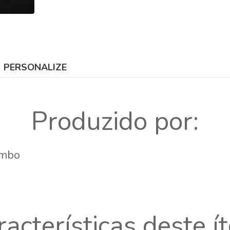
PERSONALIZE
Produzido por:
ambo
racterísticas deste í