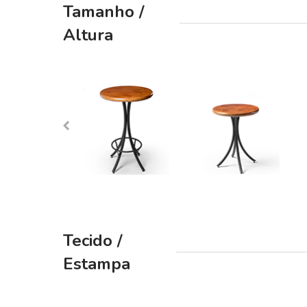
Tamanho /
beginning
of
Altura
the
images
gallery
Tecido /
Estampa