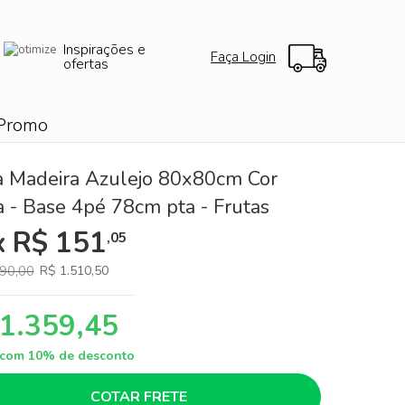
Inspirações e
Faça Login
ofertas
Promo
 Madeira Azulejo 80x80cm Cor
a - Base 4pé 78cm pta - Frutas
x R$ 151
,05
90,00
R$ 1.510,50
 1.359,45
a com 10% de desconto
COTAR FRETE